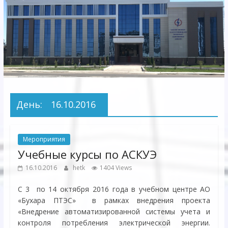
Электрических
сетей"
АО
"Бухарское
Предприятие
Территориальных
День:
16.10.2016
Электрических
сетей"
Мероприятия
Учебные курсы по АСКУЭ
16.10.2016
hetk
1404 Views
С 3 по 14 октября 2016 года в учебном центре АО
«Бухара ПТЭС» в рамках внедрения проекта
«Внедрение автоматизированной системы учета и
контроля потребления электрической энергии.