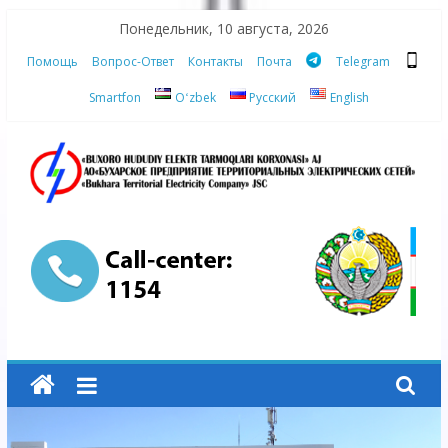
Skip
Понедельник, 10 августа, 2026
to
Помощь
Вопрос-Ответ
Контакты
Почта
Telegram
content
Smartfon
Oʻzbek
Русский
English
АО
"Бухарское
Предприятие
Территориальных