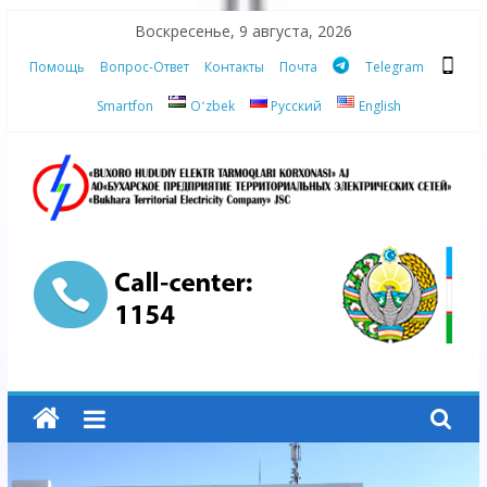
Skip
Воскресенье, 9 августа, 2026
to
Помощь
Вопрос-Ответ
Контакты
Почта
Telegram
content
Smartfon
Oʻzbek
Русский
English
АО
"Бухарское
Предприятие
Территориальных