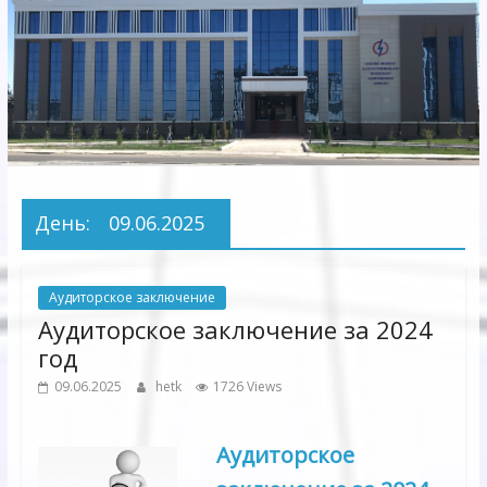
Электрических
сетей"
АО
"Бухарское
Предприятие
Территориальных
День:
09.06.2025
Электрических
сетей"
Аудиторское заключение
Аудиторское заключение за 2024
год
09.06.2025
hetk
1726 Views
Аудиторское