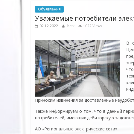
Объявления
Уважаемые потребители элек
02.12.2022
hetk
1022 Views
В с
Цен
пре
эне
что
те
эл
инд
Приносим извинения за доставленные неудобст
Также информируем о том, что в данный пери
потребителей, имеющих дебиторскую задолжен
АО «Региональные электрические сети»