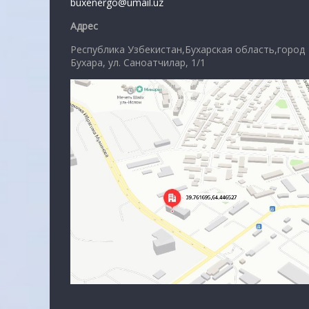
buxenergo@umail.uz
Адрес
Республика Узбекистан,Бухарская область,город
Бухара, ул. Саноатчилар, 1/1