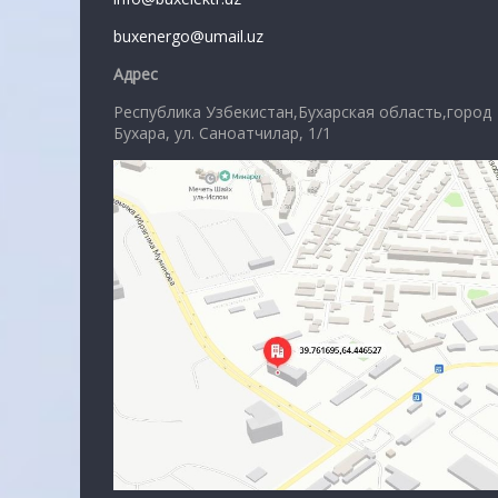
buxenergo@umail.uz
Адрес
Республика Узбекистан,Бухарская область,город
Бухара, ул. Саноатчилар, 1/1