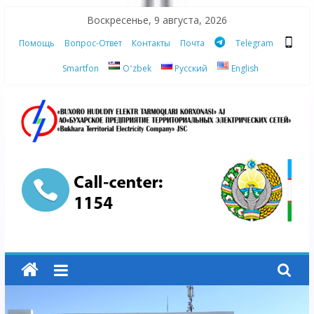
Skip
Воскресенье, 9 августа, 2026
to
Помощь
Вопрос-Ответ
Контакты
Почта
Telegram
content
Smartfon
Oʻzbek
Русский
English
АО
"Бухарское
Предприятие
Территориальных