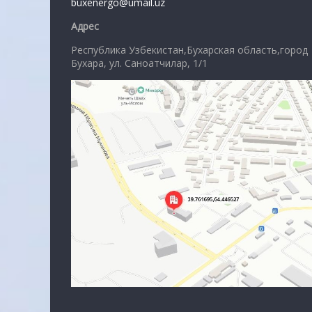
buxenergo@umail.uz
Адрес
Республика Узбекистан,Бухарская область,город
Бухара, ул. Саноатчилар, 1/1