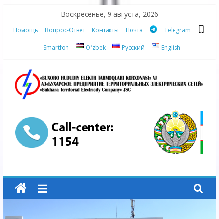
Skip
Воскресенье, 9 августа, 2026
to
Помощь
Вопрос-Ответ
Контакты
Почта
Telegram
content
Smartfon
Oʻzbek
Русский
English
АО
"Бухарское
Предприятие
Территориальных