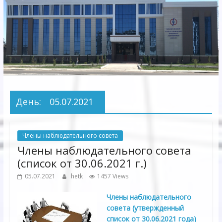
Электрических
сетей"
АО
"Бухарское
Предприятие
Территориальных
День:
05.07.2021
Электрических
сетей"
Члены наблюдательного совета
Члены наблюдательного совета
(список от 30.06.2021 г.)
05.07.2021
hetk
1457 Views
Члены наблюдательного
совета (утвержденный
список от 30.06.2021 года)