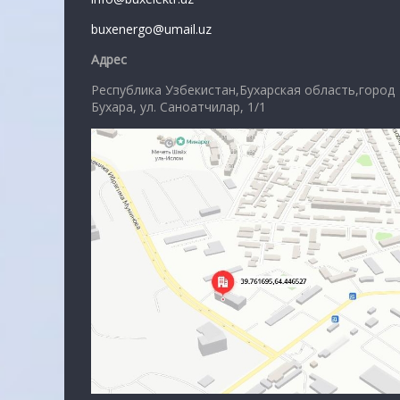
buxenergo@umail.uz
Адрес
Республика Узбекистан,Бухарская область,город
Бухара, ул. Саноатчилар, 1/1