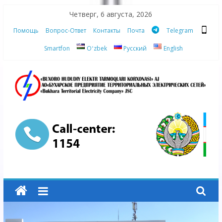
Skip
Четверг, 6 августа, 2026
to
Помощь
Вопрос-Ответ
Контакты
Почта
Telegram
content
Smartfon
Oʻzbek
Русский
English
АО
"Бухарское
Предприятие
Территориальных