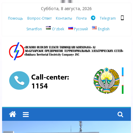
Skip
Суббота, 8 августа, 2026
to
Помощь
Вопрос-Ответ
Контакты
Почта
Telegram
content
Smartfon
Oʻzbek
Русский
English
АО
"Бухарское
Предприятие
Территориальных