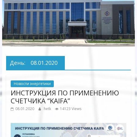
Электрических
сетей"
АО
"Бухарское
Предприятие
Территориальных
День:
08.01.2020
Электрических
сетей"
Новости энергетики
ИНСТРУКЦИЯ ПО ПРИМЕНЕНИЮ
СЧЕТЧИКА “KAIFA”
08.01.2020
hetk
14123 Views