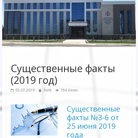
Электрических
сетей"
АО
"Бухарское
Предприятие
Территориальных
Существенные факты
Электрических
сетей"
(2019 год)
05.07.2019
hetk
784 Views
Существенные
факты №3-6 от
25 июня 2019
года