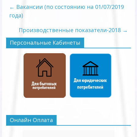
←
Вакансии (по состоянию на 01/07/2019
года)
Производственные показатели-2018
→
Персональные Кабинеты
Онлайн Оплата