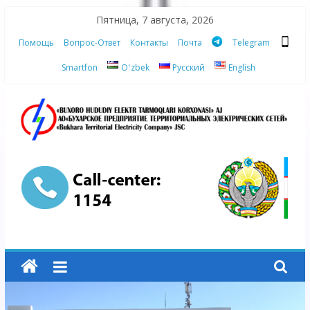
Skip
Пятница, 7 августа, 2026
to
Помощь
Вопрос-Ответ
Контакты
Почта
Telegram
content
Smartfon
Oʻzbek
Русский
English
АО
"Бухарское
Предприятие
Территориальных