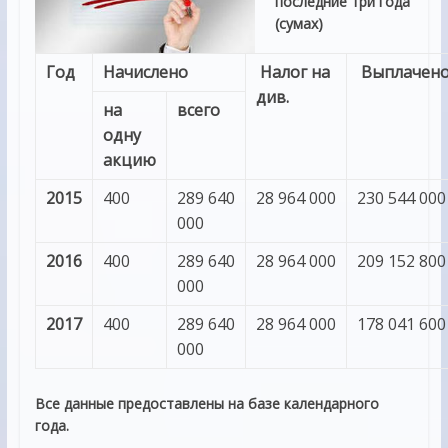
последние три года
(сумах)
Г
од
Начислено
Налог на
В
ыплачен
див.
на
всего
одну
акцию
2015
400
289 640
28 964 000
230 544 000
000
2016
400
289 640
28 964 000
209 152 800
000
2017
400
289 640
28 964 000
178 041 600
000
Все данные предоставлены на базе календарного
года.