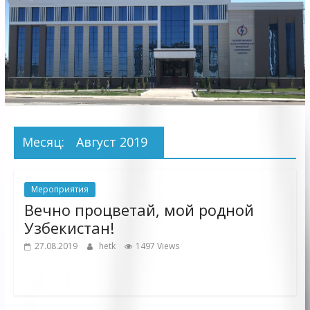
Электрических
сетей"
АО
"Бухарское
Предприятие
Территориальных
Месяц:
Август 2019
Электрических
сетей"
Мероприятия
Вечно процветай, мой родной
Узбекистан!
27.08.2019
hetk
1497 Views