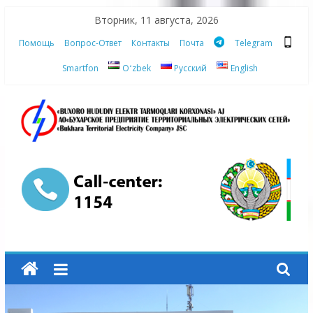
Skip
Вторник, 11 августа, 2026
to
Помощь
Вопрос-Ответ
Контакты
Почта
Telegram
content
Smartfon
Oʻzbek
Русский
English
АО
"Бухарское
Предприятие
Территориальных