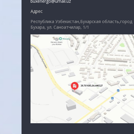
buxenergo@umail.uz
Адрес
Республика Узбекистан,Бухарская область,город
Бухара, ул. Саноатчилар, 1/1