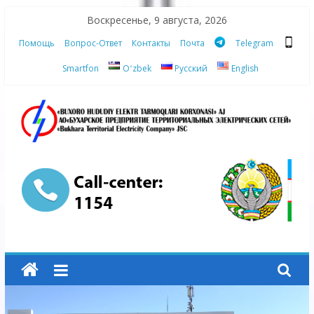
Skip
Воскресенье, 9 августа, 2026
to
Помощь
Вопрос-Ответ
Контакты
Почта
Telegram
content
Smartfon
Oʻzbek
Русский
English
АО
"Бухарское
Предприятие
Территориальных