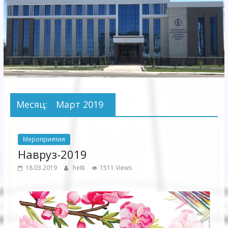
Электрических
сетей"
АО
"Бухарское
Предприятие
Территориальных
Месяц:
Март 2019
Электрических
сетей"
Мероприятия
Навруз-2019
18.03.2019
hetk
1511 Views