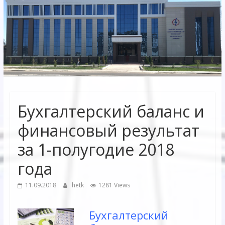
Электрических
сетей"
АО
"Бухарское
Предприятие
Территориальных
Бухгалтерский баланс и
Электрических
сетей"
финансовый результат
за 1-полугодие 2018
года
11.09.2018
hetk
1281 Views
Бухгалтерский