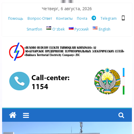
Skip
Четверг, 6 августа, 2026
to
Помощь
Вопрос-Ответ
Контакты
Почта
Telegram
content
Smartfon
Oʻzbek
Русский
English
АО
"Бухарское
Предприятие
Территориальных