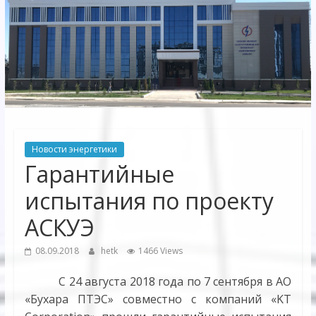
Электрических
сетей"
АО
"Бухарское
Предприятие
Территориальных
Новости энергетики
Электрических
Гарантийные
сетей"
испытания по проекту
АСКУЭ
08.09.2018
hetk
1466 Views
С 24 августа 2018 года по 7 сентября в АО
«Бухара ПТЭС» совместно c компаний «KT