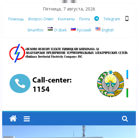
Skip
Пятница, 7 августа, 2026
to
Помощь
Вопрос-Ответ
Контакты
Почта
Telegram
content
Smartfon
Oʻzbek
Русский
English
АО
"Бухарское
Предприятие
Территориальных