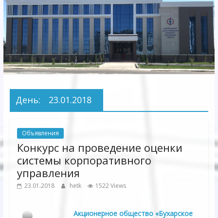
Электрических
сетей"
АО
"Бухарское
Предприятие
Территориальных
День:
23.01.2018
Электрических
сетей"
Объявления
Конкурс на проведение оценки
системы корпоративного
управления
23.01.2018
hetk
1522 Views
Акционерное общество «Бухарское