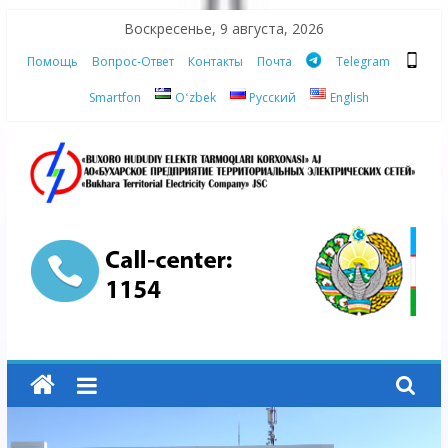
Skip
Воскресенье, 9 августа, 2026
to
Помощь
Вопрос-Ответ
Контакты
Почта
Telegram
content
Smartfon
Oʻzbek
Русский
English
АО
"Бухарское
Предприятие
Территориальных