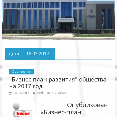
Электрических
сетей"
АО
"Бухарское
Предприятие
Территориальных
День:
16.03.2017
Электрических
сетей"
Объявления
"Бизнес-план развития" общества
на 2017 год
16.03.2017
hetk
712 Views
Опубликован
«Бизнес-план