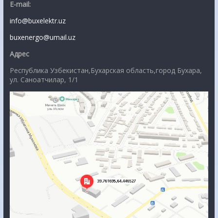
E-mail:
info@buxelektr.uz
buxenergo@umail.uz
Адрес
Республика Узбекистан,Бухарская область,город Бухара,
ул. Саноатчилар, 1/1