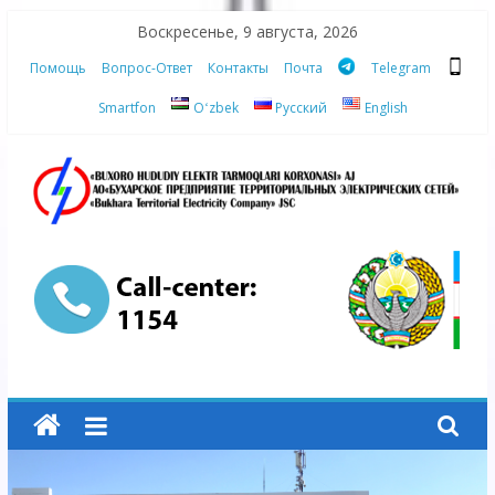
Skip
Воскресенье, 9 августа, 2026
to
Помощь
Вопрос-Ответ
Контакты
Почта
Telegram
content
Smartfon
Oʻzbek
Русский
English
АО
"Бухарское
Предприятие
Территориальных