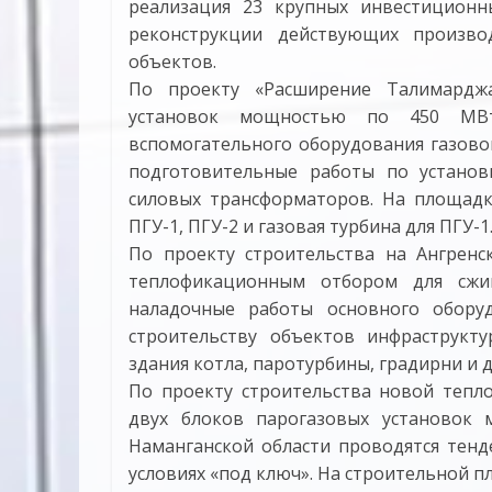
реализация 23 крупных инвестицион
реконструкции действующих произво
объектов.
По проекту «Расширение Талимарджа
установок мощностью по 450 МВт»
вспомогательного оборудования газово
подготовительные работы по установ
силовых трансформаторов. На площадк
ПГУ-1, ПГУ-2 и газовая турбина для ПГУ-1
По проекту строительства на Ангрен
теплофикационным отбором для сжиг
наладочные работы основного обору
строительству объектов инфраструкту
здания котла, паротурбины, градирни и д
По проекту строительства новой тепл
двух блоков парогазовых установок
Наманганской области проводятся тенд
условиях «под ключ». На строительной 