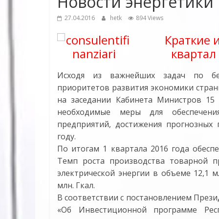
Новости энергетики
27.04.2016
hetk
894 Views
Крат
кие 
квартал
Исходя из важнейших задач по бе
приоритетов развития экономики стран
на заседании Кабинета Министров 15 
необходимые меры для обеспечения
предприятий, достижения прогнозных 
году.
По итогам 1 квартала 2016 года обесп
Темп роста производства товарной пр
электрической энергии в объеме 12,1 м
млн. Гкал.
В соответствии с постановлением Презид
«Об Инвестиционной программе Респ