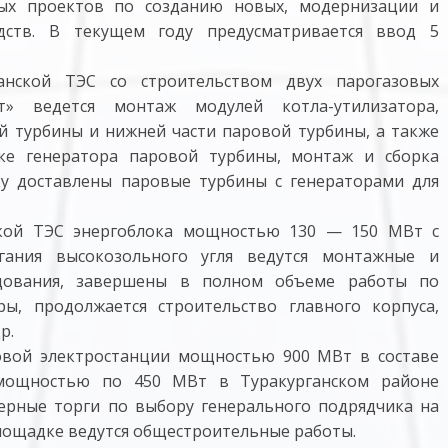
ных проектов по созданию новых, модернизации и
дств. В текущем году предусматривается ввод 5
нской ТЭС со строительством двух парогазовых
 ведется монтаж модулей котла-утилизатора,
й турбины и нижней части паровой турбины, а также
ке генератора паровой турбины, монтаж и сборка
у доставлены паровые турбины с генераторами для
.
ской ТЭС энергоблока мощностью 130 — 150 МВт с
ания высокозольного угля ведутся монтажные и
дования, завершены в полном объеме работы по
ры, продолжается строительство главного корпуса,
р.
овой электростанции мощностью 900 МВт в составе
 мощностью по 450 МВт в Туракурганском районе
ерные торги по выбору генерального подрядчика на
площадке ведутся общестроительные работы.