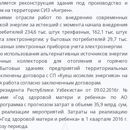
ствляется реконструкция здания под производство и
м на территории СИЗ «Ангрен».
тиями отрасли работ по внедрению современных
кой энергии за истекший с момента начала внедрения
бителей 234,6 тыс. штук трехфазных, 162,1 тыс. штук
а электроэнергии; у бытовых потребителей 29,7 тыс.
офазных электронных приборов учета электроэнергии.
 использования альтернативных источников энергии
нечных коллекторов для отопления и горячего
-бытовых зданиях предприятий территориальных
аключены договора с СП «Куеш иссиклик энергияси» на
ся работа согласно заключенным договорам.
езидента Республики Узбекистан от 09.02.2016г. №
рамме «Год здоровой матери и ребенка» по АО
рограмма с прогнозом затрат в объеме 35,9 млрд. сум,
 реализации мероприятий. Затраты на реализацию
Год здоровой матери и ребенка» в 1 квартале 2016 г.
озу периода.