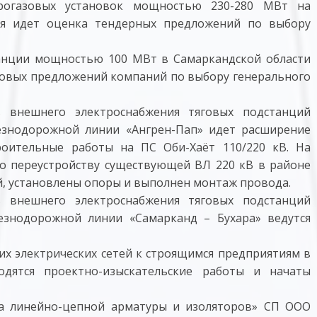
рогазовых установок мощностью 230-280 МВт на
мя идет оценка тендерных предложений по выбору
танции мощностью 100 МВт в Самаркандской области
совых предложений компаний по выбору генерального
в внешнего электроснабжения тяговых подстанций
езнодорожной линии «Ангрен-Пап» идет расширение
роительные работы на ПС Оби-Хаёт 110/220 кВ. На
о переустройству существующей ВЛ 220 кВ в районе
, установлены опоры и выполнен монтаж провода.
в внешнего электроснабжения тяговых подстанций
езнодорожной линии «Самарканд – Бухара» ведутся
х электрических сетей к строящимся предприятиям в
дятся проектно-изыскательские работы и начаты
ва линейно-цепной арматуры и изоляторов» СП ООО