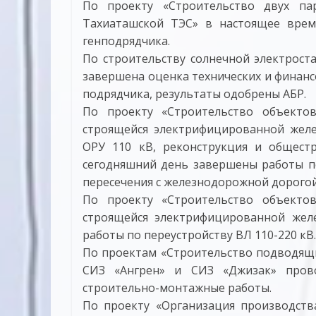
По проекту «Строительство двух па
Тахиаташской ТЭС» в настоящее вре
генподрядчика.
По строительству солнечной электрос
завершена оценка технических и финан
подрядчика, результаты одобрены АБР.
По проекту «Строительство объекто
строящейся электрифицированной жел
ОРУ 110 кВ, реконструкция и общест
сегодняшний день завершены работы п
пересечения с железнодорожной дорогой
По проекту «Строительство объекто
строящейся электрифицированной жел
работы по переустройству ВЛ 110-220 кВ.
По проектам «Строительство подводящи
СИЗ «Ангрен» и СИЗ «Джизак» прово
строительно-монтажные работы.
По проекту «Организация производст