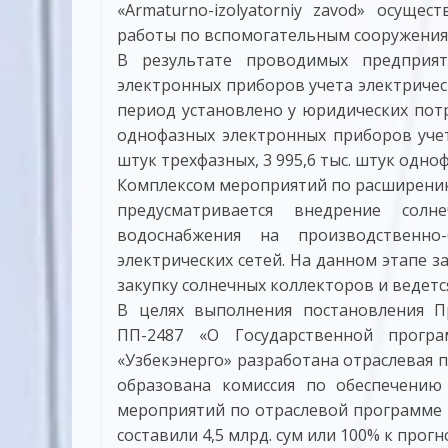
«Armaturno-izolyatorniy zavod» осуще
работы по вспомогательным сооружения
В результате проводимых предприя
электронных приборов учета электричес
период установлено у юридических потре
однофазных электронных приборов учет
штук трехфазных, 3 995,6 тыс. штук одн
Комплексом мероприятий по расширению
предусматривается внедрение сол
водоснабжения на производственно
электрических сетей. На данном этапе з
закупку солнечных коллекторов и ведет
В целях выполнения постановления Пр
ПП-2487 «О Государственной прог
«Узбекэнерго» разработана отраслевая п
образована комиссия по обеспечению
мероприятий по отраслевой программе «
составили 4,5 млрд. сум или 100% к прогн