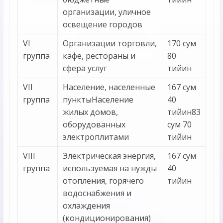
организации, уличное
освещение городов
VI
Организации торговли,
170 сум
группа
кафе, рестораны и
80
сфера услуг
тийин
VII
Население, населенные
167 сум
группа
пунктыНаселение
40
жилых домов,
тийин83
оборудованных
сум 70
электроплитами
тийин
VIII
Электрическая энергия,
167 сум
группа
используемая на нужды
40
отопления, горячего
тийин
водоснабжения и
охлаждения
(кондиционирования)