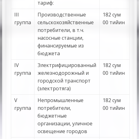
тариф:
III
Производственные
182 сум
группа
сельскохозяйственные
00 тийин
потребители, в т.ч.
насосные станции,
финансируемые из
бюджета
IV
Электрифицированный
182 сум
группа
железнодорожный и
00 тийин
городской транспорт
(электротяга)
V
Непромышленные
182 сум
группа
потребители,
00 тийин
бюджетные
организации, уличное
освещение городов