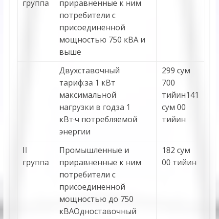
группа
приравненные к ним
потребители с
присоединенной
мощностью 750 кВА и
выше
Двухставочный
299 сум
тариф:за 1 кВт
700
максимальной
тийин141
нагрузки в годза 1
сум 00
кВт·ч потребляемой
тийин
энергии
II
Промышленные и
182 сум
группа
приравненные к ним
00 тийин
потребители с
присоединенной
мощностью до 750
кВАОдноставочный