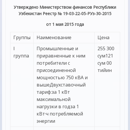
Утверждено Министерством финансов Республики
Узбекистан Реестр № 19-03-22-05-РУз-30-2015
от 1 мая 2015 года
Группы
Наименование
Цена
I
Промышленные и
255 300
группа
приравненные к ним
сум121
потребители с
сум 00
присоединенной
тийин
мощностью 750 кВА и
вышеДвухставочный
тариф:за 1 кВт
максимальной
нагрузки в годза 1
кВт·ч потребляемой
энергии