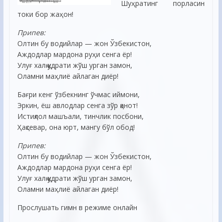
Шуҳратинг порласин
токи бор жаҳон!
Припев:
Олтин бу водийлар — жон Ўзбекистон,
Аждодлар мардона руҳи сенга ёр!
Улуғ халқ қудрати жўш урган замон,
Оламни маҳлиё айлаган диёр!
Бағри кенг ўзбекнинг ўчмас иймони,
Эркин, ёш авлодлар сенга зўр қанот!
Истиқлол машъали, тинчлик посбони,
Ҳақсевар, она юрт, мангу бўл обод!
Припев:
Олтин бу водийлар — жон Ўзбекистон,
Аждодлар мардона руҳи сенга ёр!
Улуғ халқ қудрати жўш урган замон,
Оламни маҳлиё айлаган диёр!
Прослушать гимн в режиме онлайн