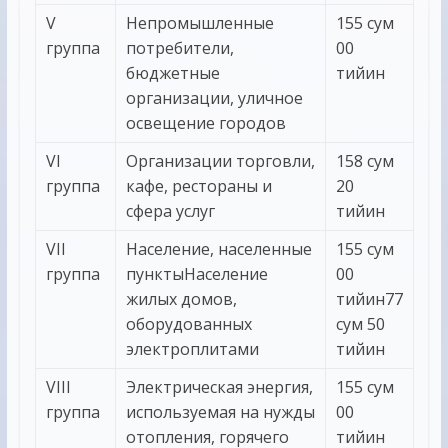
V
Непромышленные
155 сум
группа
потребители,
00
бюджетные
тийин
организации, уличное
освещение городов
VI
Организации торговли,
158 сум
группа
кафе, рестораны и
20
сфера услуг
тийин
VII
Население, населенные
155 сум
группа
пунктыНаселение
00
жилых домов,
тийин77
оборудованных
сум 50
электроплитами
тийин
VIII
Электрическая энергия,
155 сум
группа
используемая на нужды
00
отопления, горячего
тийин