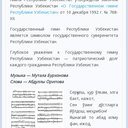
Республики Узбекистан
«О Государственном гимне
Республики Узбекистан»
от 10 декабря 1992 г. № 768-
ХII.
Государственный гимн Республики Узбекистан
является символом государственного суверенитета
Республики Узбекистан.
Глубокое уважение к Государственному гимну
Республики Узбекистан — патриотический долг
каждого гражданина Республики Узбекистан.
Музыка — Мутала Бурхонова
Слова — Абдуллы Орипова
Серқуёш, ҳур ўлкам, элга
бахт, нажот,
Сен ўзинг дўстларга
йўлдош, меҳрибон!
Яшнагай то абад илму
фан, ижод,