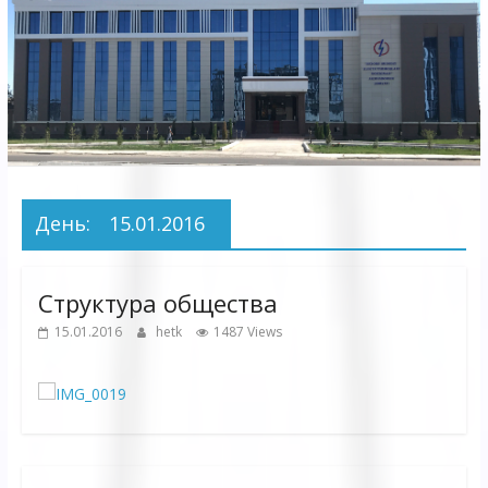
Электрических
сетей"
АО
"Бухарское
Предприятие
Территориальных
День:
15.01.2016
Электрических
сетей"
Структура общества
15.01.2016
hetk
1487 Views