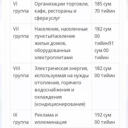
VI
Организации торговли,
185 сум
группа
кафе, рестораны и
70 тийин
сфера услуг
VII
Население, населенные
182 сум
группа
пунктыНаселение
00
жилых домов,
тийин91
оборудованных
сум 00
электроплитами
тийин
VIII
Электрическая энергия,
182 сум
группа
используемая на нужды
00 тийин
отопления, горячего
водоснабжения и
охлаждения
(кондиционирования)
IX
Реклама и
192 сум
группа
иллюминация
00 тийин