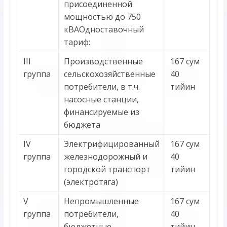
присоединенной
мощностью до 750
кВАОдноставочный
тариф:
III
Производственные
167 сум
группа
сельскохозяйственные
40
потребители, в т.ч.
тийин
насосные станции,
финансируемые из
бюджета
IV
Электрифицированный
167 сум
группа
железнодорожный и
40
городской транспорт
тийин
(электротяга)
V
Непромышленные
167 сум
группа
потребители,
40
бюджетные
тийин