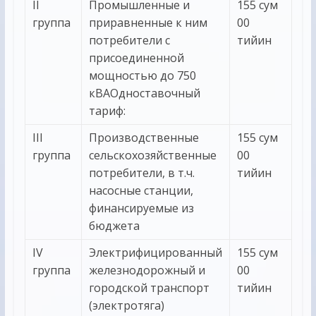
II
Промышленные и
155 сум
группа
приравненные к ним
00
потребители с
тийин
присоединенной
мощностью до 750
кВАОдноставочный
тариф:
III
Производственные
155 сум
группа
сельскохозяйственные
00
потребители, в т.ч.
тийин
насосные станции,
финансируемые из
бюджета
IV
Электрифицированный
155 сум
группа
железнодорожный и
00
городской транспорт
тийин
(электротяга)