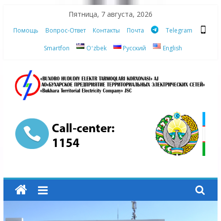
Skip
Пятница, 7 августа, 2026
to
Помощь
Вопрос-Ответ
Контакты
Почта
Telegram
content
Smartfon
Oʻzbek
Русский
English
АО
"Бухарское
Предприятие
Территориальных