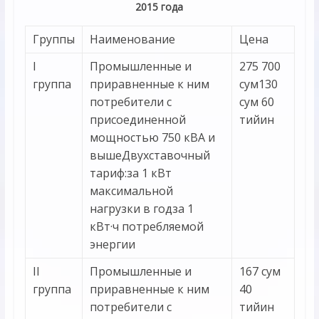
2015 года
Группы
Наименование
Цена
I
Промышленные и
275 700
группа
приравненные к ним
сум130
потребители с
сум 60
присоединенной
тийин
мощностью 750 кВА и
вышеДвухставочный
тариф:за 1 кВт
максимальной
нагрузки в годза 1
кВт·ч потребляемой
энергии
II
Промышленные и
167 сум
группа
приравненные к ним
40
потребители с
тийин