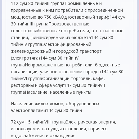
112 сум 80 тийинII группаПромышленные и
приравненные к ним потребители с присоединенной
мощностью до 750 кВАОдноставочный тариф144 сум
30 тийинIII группаПроизводственные
сельскохозяйственные потребители, в т.ч. насосные
станции, финансируемые из бюджета144 сум 30
тийинIV группаЭлектрифицированный
железнодорожный и городской транспорт
(электротяга)144 сум 30 тийинV
группаНепромышленные потребители, бюджетные
организации, уличное освещение городов144 сум 30
тийинVI группаОрганизации торговли, кафе,
рестораны и сфера услуг147 сум 30 тийинVII
группаНаселение, населенные пункты
Население жилых домов, оборудованных
электроплитами144 сум 30 тийин
72 сум 15 тийинVIII группаЭлектрическая энергия,
используемая на нужды отопления, горячего
водоснабжения и охлаждения