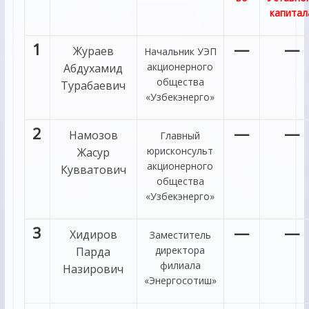
капитал
1
—
—
Жураев
Начальник УЭП
акционерного
Абдухамид
общества
Турабаевич
«Узбекэнерго»
2
—
—
Намозов
Главный
юрисконсульт
Жасур
акционерного
Кувватович
общества
«Узбекэнерго»
3
—
—
Хидиров
Заместитель
директора
Парда
филиала
Назирович
«Энергосотиш»