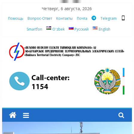
Skip
Четверг, 6 августа, 2026
to
Помощь
Вопрос-Ответ
Контакты
Почта
Telegram
content
Smartfon
Oʻzbek
Русский
English
АО
"Бухарское
Предприятие
Территориальных