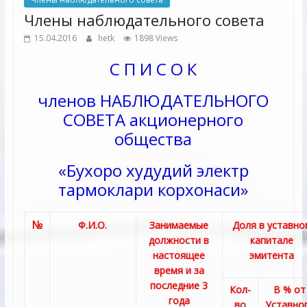
Члены наблюдательного совета
15.04.2016
hetk
1898 Views
С П И С О К
членов НАБЛЮДАТЕЛЬНОГО
СОВЕТА акционерного
общества
«Бухоро худудий электр
тармоклари корхонаси»
№
Ф.И.О.
Занимаемые
Доля в уставно
должности в
капитале
настоящее
эмитента
время и за
последние 3
Кол-
В % от
года
во
Уставно