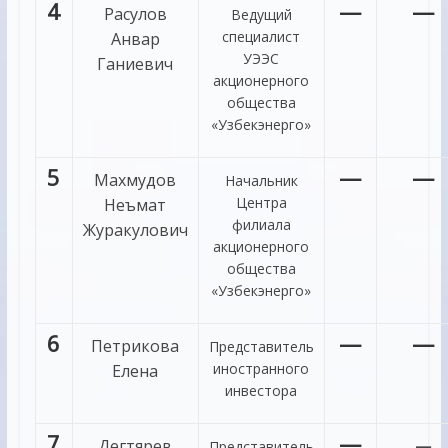
4
—
—
Расулов
Ведущий
специалист
Анвар
УЭЭС
Ганиевич
акционерного
общества
«Узбекэнерго»
5
—
—
Махмудов
Начальник
Центра
Неъмат
филиала
Журакулович
акционерного
общества
«Узбекэнерго»
6
—
—
Петрикова
Представитель
иностранного
Елена
инвестора
7
—
Дегтярев
—
Представитель