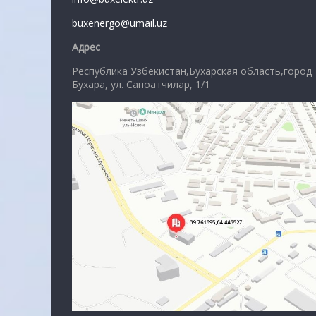
buxenergo@umail.uz
Адрес
Республика Узбекистан,Бухарская область,город
Бухара, ул. Саноатчилар, 1/1