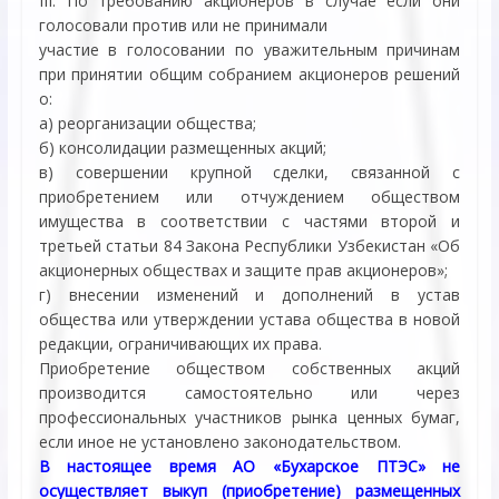
III. По требованию акционеров в случае если они
голосовали против или не принимали
участие в голосовании по уважительным причинам
при принятии общим собранием акционеров решений
о:
а) реорганизации общества;
б) консолидации размещенных акций;
в) совершении крупной сделки, связанной с
приобретением или отчуждением обществом
имущества в соответствии с частями второй и
третьей статьи 84 Закона Республики Узбекистан «Об
акционерных обществах и защите прав акционеров»;
г) внесении изменений и дополнений в устав
общества или утверждении устава общества в новой
редакции, ограничивающих их права.
Приобретение обществом собственных акций
производится самостоятельно или через
профессиональных участников рынка ценных бумаг,
если иное не установлено законодательством.
В настоящее время АО «Бухарское ПТЭС» не
осуществляет выкуп (приобретение) размещенных