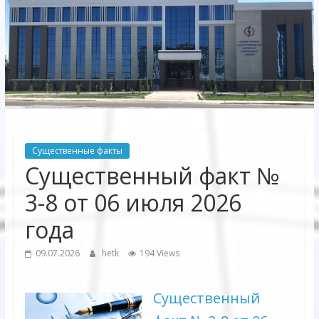
Электрических
сетей"
АО
"Бухарское
Предприятие
Территориальных
Существенные факты
Электрических
Существенный факт №
сетей"
3-8 от 06 июля 2026
года
09.07.2026
hetk
194 Views
Существенный