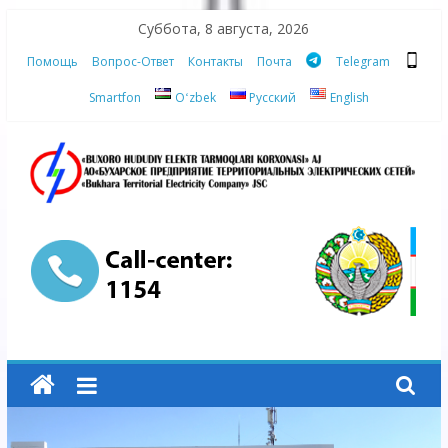
Skip
Суббота, 8 августа, 2026
to
Помощь
Вопрос-Ответ
Контакты
Почта
Telegram
content
Smartfon
Oʻzbek
Русский
English
АО
"Бухарское
Предприятие
Территориальных