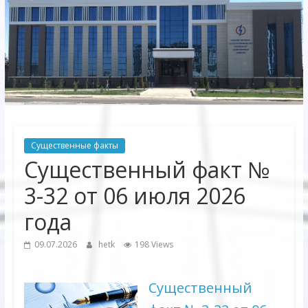
Электрических
сетей"
АО
"Бухарское
Предприятие
Территориальных
Существенные факты
Электрических
Существенный факт №
сетей"
3-32 от 06 июля 2026
года
09.07.2026
hetk
198 Views
Существенный