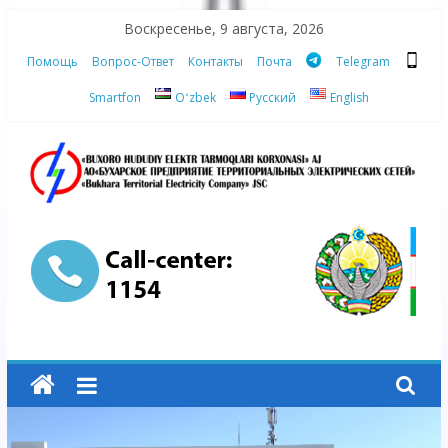
Skip
Воскресенье, 9 августа, 2026
to
Помощь
Вопрос-Ответ
Контакты
Почта
Telegram
content
Smartfon
Oʻzbek
Русский
English
АО
"Бухарское
Предприятие
Территориальных