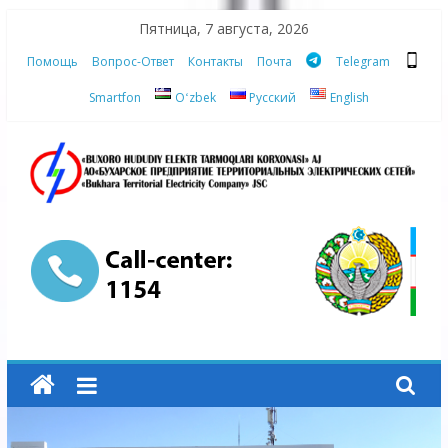
Skip
Пятница, 7 августа, 2026
to
Помощь
Вопрос-Ответ
Контакты
Почта
Telegram
content
Smartfon
Oʻzbek
Русский
English
АО
"Бухарское
Предприятие
Территориальных