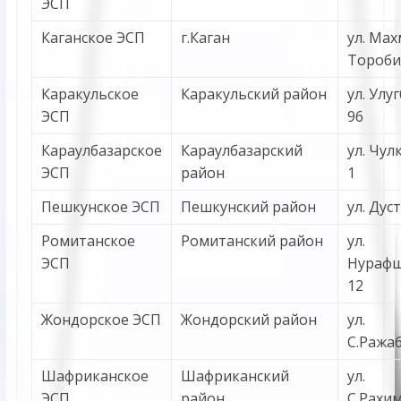
ЭСП
Каганское ЭСП
г.Каган
ул. Мах
Тороби
Каракульское
Каракульский район
ул. Улуг
ЭСП
96
Караулбазарское
Караулбазарский
ул. Чул
ЭСП
район
1
Пешкунское ЭСП
Пешкунский район
ул. Дуст
Ромитанское
Ромитанский район
ул.
ЭСП
Нурафш
12
Жондорское ЭСП
Жондорский район
ул.
С.Ражаб
Шафриканское
Шафриканский
ул.
ЭСП
район
С.Рахим