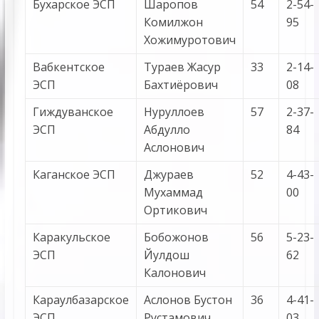
Бухарcкое ЭСП
Шаропов
54
2-54-
Комилжон
95
Хожимуротович
Вабкентское
Тураев Жасур
33
2-14-
ЭСП
Бахтиёрович
08
Гиждуванское
Нуруллоев
57
2-37-
ЭСП
Абдулло
84
Аслонович
Каганское ЭСП
Джураев
52
4-43-
Мухаммад
00
Ортикович
Каракульское
Бобожонов
56
5-23-
ЭСП
Йулдош
62
Калонович
Караулбазарское
Аслонов Бустон
36
4-41-
ЭСП
Рустамович
03