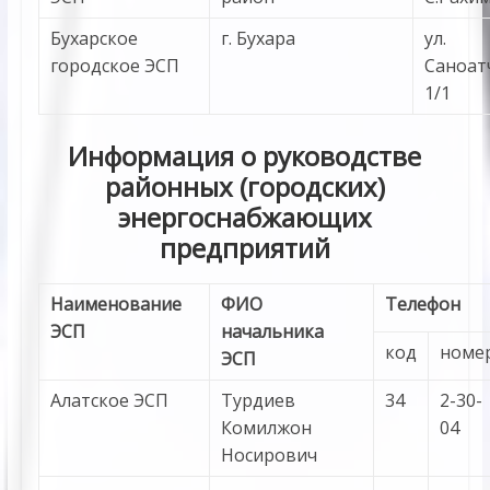
Бухарское
г. Бухара
ул.
городское ЭСП
Саноат
1/1
Информация о руководстве
районных (городских)
энергоснабжающих
предприятий
Наименование
ФИО
Телефон
ЭСП
начальника
код
номе
ЭСП
Алатское ЭСП
Турдиев
34
2-30-
Комилжон
04
Носирович