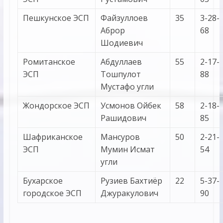
Пешкунское ЭСП
Файзуллоев
35
3-28-
Аброр
68
Шодиевич
Ромитанское
Абдуллаев
55
2-17-
ЭСП
Тошпулот
88
Мустафо угли
Жондорское ЭСП
Усмонов Ойбек
58
2-18-
Рашидович
85
Шафриканское
Мансуров
50
2-21-
ЭСП
Мумин Исмат
54
угли
Бухарское
Рузиев Бахтиёр
22
5-37-
городское ЭСП
Джуракулович
90