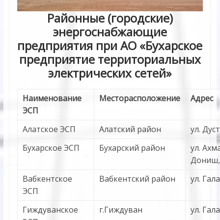
Районные (городские)
энергоснабжающие
предприятия при АО «Бухарское
предприятие территориальных
электрических сетей»
Наименование
Месторасположение
Адрес
ЭСП
Алатское ЭСП
Алатский район
ул. Дуст
Бухарcкое ЭСП
Бухарский район
ул. Ахм
Дониш,
Вабкентское
Вабкентский район
ул. Гала
ЭСП
Гиждуванское
г.Гиждуван
ул. Гала