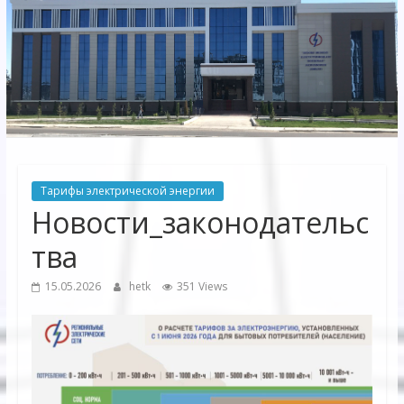
Электрических
сетей"
АО
"Бухарское
Предприятие
Территориальных
Тарифы электрической энергии
Электрических
Новости_законодательс
сетей"
тва
15.05.2026
hetk
351 Views