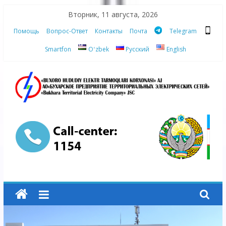
Skip
Вторник, 11 августа, 2026
to
Помощь
Вопрос-Ответ
Контакты
Почта
Telegram
content
Smartfon
Oʻzbek
Русский
English
АО
"Бухарское
Предприятие
Территориальных