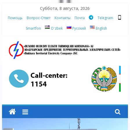
Skip
Суббота, 8 августа, 2026
to
Помощь
Вопрос-Ответ
Контакты
Почта
Telegram
content
Smartfon
Oʻzbek
Русский
English
АО
"Бухарское
Предприятие
Территориальных