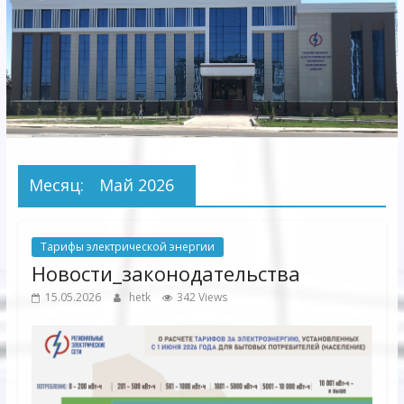
Электрических
сетей"
АО
"Бухарское
Предприятие
Территориальных
Месяц:
Май 2026
Электрических
сетей"
Тарифы электрической энергии
Новости_законодательства
15.05.2026
hetk
342 Views