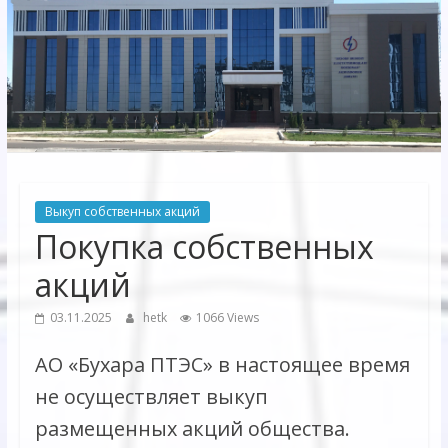
Электрических
сетей"
АО
"Бухарское
Предприятие
Территориальных
Выкуп собственных акций
Электрических
Покупка собственных
сетей"
акций
03.11.2025
hetk
1066 Views
АО «Бухара ПТЭС» в настоящее время
не осуществляет выкуп
размещенных акций общества.