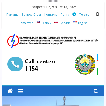
Skip
Воскресенье, 9 августа, 2026
to
Помощь
Вопрос-Ответ
Контакты
Почта
Telegram
content
Smartfon
Oʻzbek
Русский
English
АО
"Бухарское
Предприятие
Территориальных