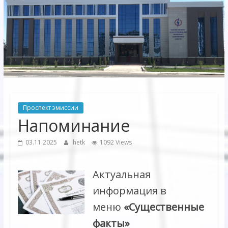
Электрических
сетей"
АО
"Бухарское
Предприятие
Территориальных
Проспект эмиссии
Электрических
Напоминание
сетей"
03.11.2025
hetk
1092 Views
Актуальная
информация в
меню
«Существенные
факты»