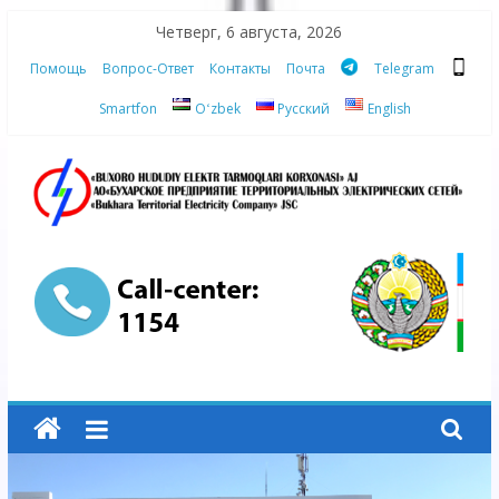
Skip
Четверг, 6 августа, 2026
to
Помощь
Вопрос-Ответ
Контакты
Почта
Telegram
content
Smartfon
Oʻzbek
Русский
English
АО
"Бухарское
Предприятие
Территориальных