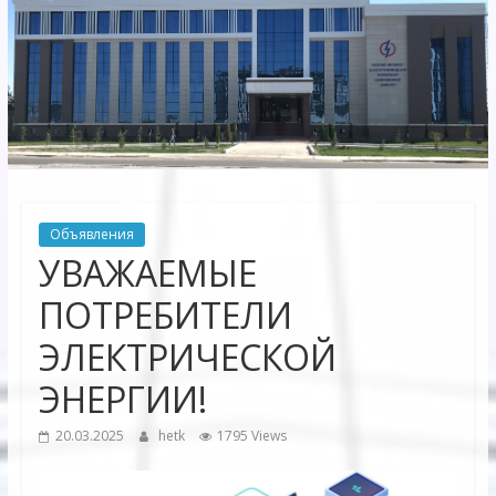
Электрических
сетей"
АО
"Бухарское
Предприятие
Территориальных
Объявления
Электрических
УВАЖАЕМЫЕ
сетей"
ПОТРЕБИТЕЛИ
ЭЛЕКТРИЧЕСКОЙ
ЭНЕРГИИ!
20.03.2025
hetk
1795 Views