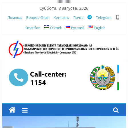
Skip
Суббота, 8 августа, 2026
to
Помощь
Вопрос-Ответ
Контакты
Почта
Telegram
content
Smartfon
Oʻzbek
Русский
English
АО
"Бухарское
Предприятие
Территориальных