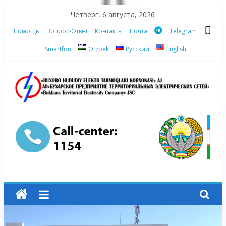
Skip
Четверг, 6 августа, 2026
to
Помощь
Вопрос-Ответ
Контакты
Почта
Telegram
content
Smartfon
Oʻzbek
Русский
English
АО
"Бухарское
Предприятие
Территориальных