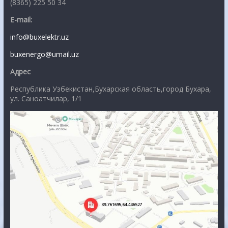
(8365) 225 50 34
E-mail:
info@buxelektr.uz
buxenergo@umail.uz
Адрес
Республика Узбекистан,Бухарская область,город Бухара,
ул. Саноатчилар, 1/1