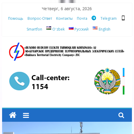
Skip
Четверг, 6 августа, 2026
to
Помощь
Вопрос-Ответ
Контакты
Почта
Telegram
content
Smartfon
Oʻzbek
Русский
English
АО
"Бухарское
Предприятие
Территориальных