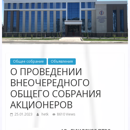
Электрических
сетей"
АО
"Бухарское
Предприятие
Территориальных
Общее собрание
Объявления
Электрических
О ПРОВЕДЕНИИ
сетей"
ВНЕОЧЕРЕДНОГО
ОБЩЕГО СОБРАНИЯ
АКЦИОНЕРОВ
25.01.2023
hetk
8610 Views