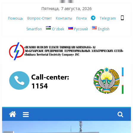
Skip
Пятница, 7 августа, 2026
to
Помощь
Вопрос-Ответ
Контакты
Почта
Telegram
content
Smartfon
Oʻzbek
Русский
English
АО
"Бухарское
Предприятие
Территориальных