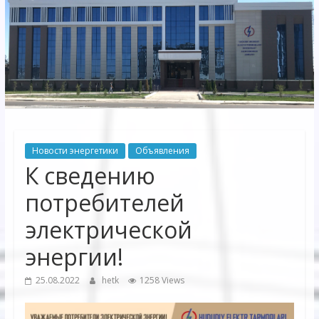
Электрических
сетей"
АО
"Бухарское
Предприятие
Территориальных
Новости энергетики
Объявления
Электрических
К сведению
сетей"
потребителей
электрической
энергии!
25.08.2022
hetk
1258 Views