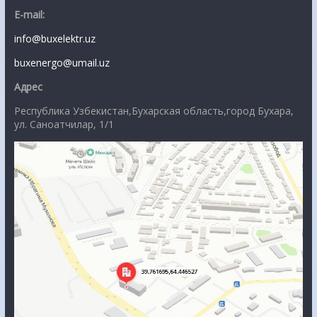
E-mail:
info@buxelektr.uz
buxenergo@umail.uz
Адрес
Республика Узбекистан,Бухарская область,город Бухара,
ул. Саноатчилар, 1/1