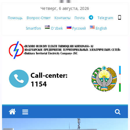
Skip
Четверг, 6 августа, 2026
to
Помощь
Вопрос-Ответ
Контакты
Почта
Telegram
content
Smartfon
Oʻzbek
Русский
English
АО
"Бухарское
Предприятие
Территориальных