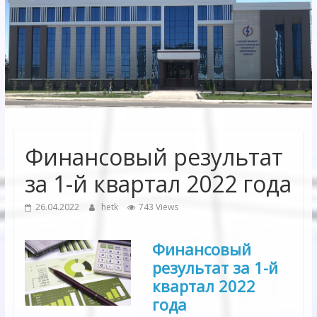
Электрических
сетей"
АО
"Бухарское
Предприятие
Территориальных
Финансовый результат
Электрических
сетей"
за 1-й квартал 2022 года
26.04.2022
hetk
743 Views
Финансовый
результат за 1-й
квартал 2022
года