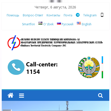
Skip
Четверг, 6 августа, 2026
to
Помощь
Вопрос-Ответ
Контакты
Почта
Telegram
content
Smartfon
Oʻzbek
Русский
English
АО
"Бухарское
Предприятие
Территориальных