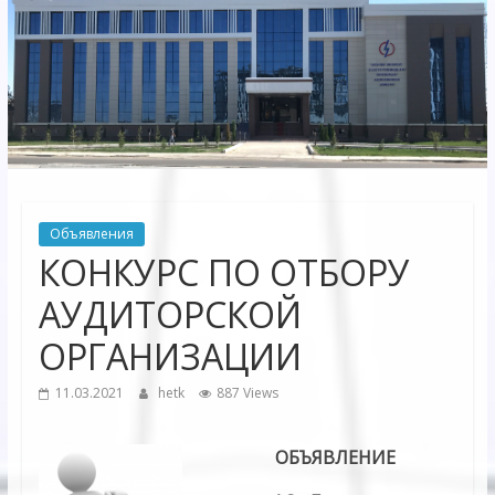
Электрических
сетей"
АО
"Бухарское
Предприятие
Территориальных
Объявления
Электрических
КОНКУРС ПО ОТБОРУ
сетей"
АУДИТОРСКОЙ
ОРГАНИЗАЦИИ
11.03.2021
hetk
887 Views
ОБЪЯВЛЕНИЕ