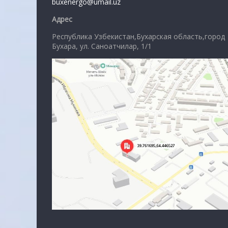
buxenergo@umail.uz
Адрес
Республика Узбекистан,Бухарская область,город
Бухара, ул. Саноатчилар, 1/1