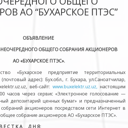
ОЧЕРЕДНОГО ОБЩЕГО
ОВ АО “БУХАРСКОЕ ПТЭС”
ОБЪЯВЛЕНИЕ
ВНЕОЧЕРЕДНОГО ОБЩЕГО СОБРАНИЯ АКЦИОНЕРОВ
АО «БУХАРСКОЕ ПТЭС».
ство «Бухарское предприятие территориальных
почтовый адрес): Бух.обл., г. Бухара, ул.Саноатчилар,
lektr.uz.uz, веб-сайт:
www.buxelektr.uz.uz,
настоящим
2-00 часов через сервис «Электронное голосование —
ный депозитарий ценных бумаг» и предназначенный
 собраний акционеров посредством сети Интернет в
 общее собрание акционеров АО «Бухарское ПТЭС».
В Е С Т К А Д Н Я: