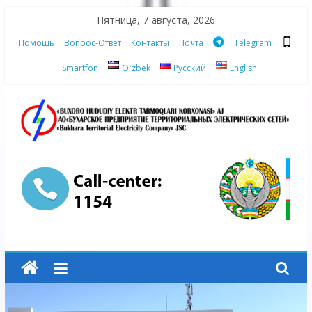
Skip
Пятница, 7 августа, 2026
to
Помощь
Вопрос-Ответ
Контакты
Почта
Telegram
content
Smartfon
Oʻzbek
Русский
English
АО
"Бухарское
Предприятие
Территориальных