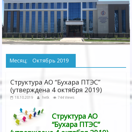
Электрических
сетей"
АО
"Бухарское
Предприятие
Территориальных
Месяц:
Октябрь 2019
Электрических
сетей"
Структура АО “Бухара ПТЭС”
(утверждена 4 октября 2019)
18.10.2019
hetk
744 Views
Структура АО
“Бухара ПТЭС”