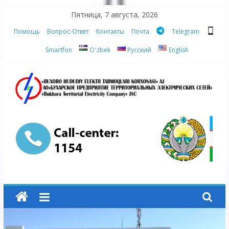
Skip
Пятница, 7 августа, 2026
to
Помощь
Вопрос-Ответ
Контакты
Почта
Telegram
content
Smartfon
Oʻzbek
Русский
English
АО
"Бухарское
Предприятие
Территориальных