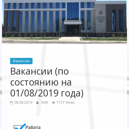
Электрических
сетей"
АО
"Бухарское
Предприятие
Территориальных
Вакансии
Электрических
Вакансии (по
сетей"
состоянию на
01/08/2019 года)
08.08.2019
hetk
1157 Views