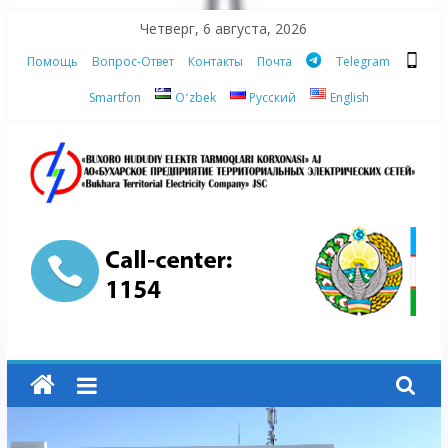
Skip
Четверг, 6 августа, 2026
to
Помощь
Вопрос-Ответ
Контакты
Почта
Telegram
content
Smartfon
Oʻzbek
Русский
English
АО
"Бухарское
Предприятие
Территориальных