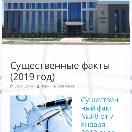
Электрических
сетей"
АО
"Бухарское
Предприятие
Территориальных
Существенные факты
Электрических
сетей"
(2019 год)
24.01.2019
hetk
698 Views
Существен
ный факт
№3-8 от 7
января