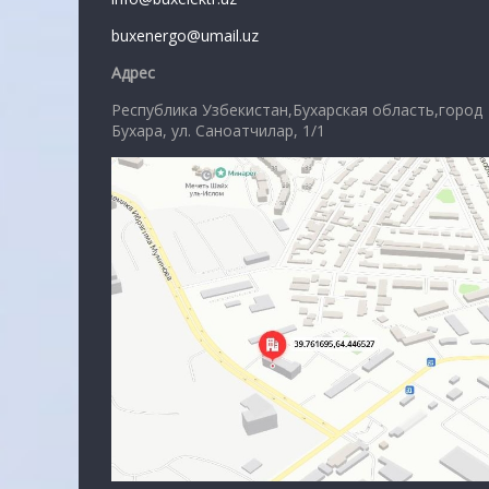
buxenergo@umail.uz
Адрес
Республика Узбекистан,Бухарская область,город
Бухара, ул. Саноатчилар, 1/1