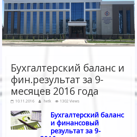
Электрических
сетей"
АО
"Бухарское
Предприятие
Территориальных
Бухгалтерский баланс и
Электрических
сетей"
фин.результат за 9-
месяцев 2016 года
10.11.2016
hetk
1302 Views
Бухгалтерский баланс
и финансовый
результат за 9-