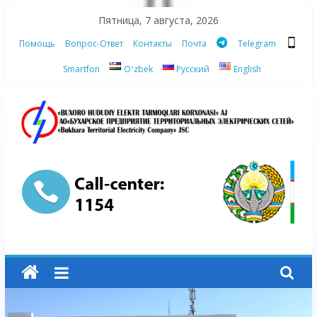
Skip
Пятница, 7 августа, 2026
to
Помощь
Вопрос-Ответ
Контакты
Почта
Telegram
content
Smartfon
Oʻzbek
Русский
English
АО
"Бухарское
Предприятие
Территориальных