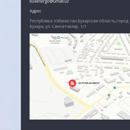
buxenergo@umail.uz
Адрес
Республика Узбекистан,Бухарская область,город
Бухара, ул. Саноатчилар, 1/1