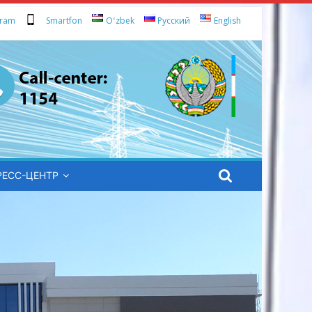
gram
Smartfon
Oʻzbek
Русский
English
РЕСС-ЦЕНТР