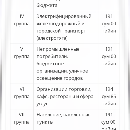
бюджета
IV
Электрифицированный
191
группа
железнодорожный и
сум 00
городской транспорт
тийин
(электротяга)
V
Непромышленные
191
группа
потребители,
сум 00
бюджетные
тийин
организации, уличное
освещение городов
VI
Организации торговли,
194
группа
кафе, рестораны и сфера
сум 85
услуг
тийин
VII
Население, населенные
191
группа
пункты
сум 00
тийин