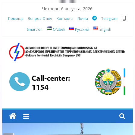
Skip
Четверг, 6 августа, 2026
to
Помощь
Вопрос-Ответ
Контакты
Почта
Telegram
content
Smartfon
Oʻzbek
Русский
English
АО
"Бухарское
Предприятие
Территориальных