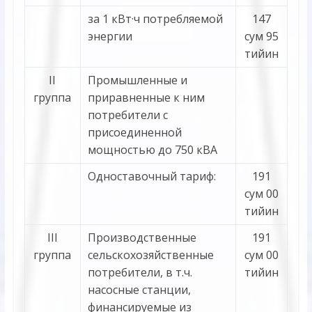
за 1 кВт·ч потребляемой
147
энергии
сум 95
тийин
II
Промышленные и
группа
приравненные к ним
потребители с
присоединенной
мощностью до 750 кВА
Одноставочный тариф:
191
сум 00
тийин
III
Производственные
191
группа
сельскохозяйственные
сум 00
потребители, в т.ч.
тийин
насосные станции,
финансируемые из