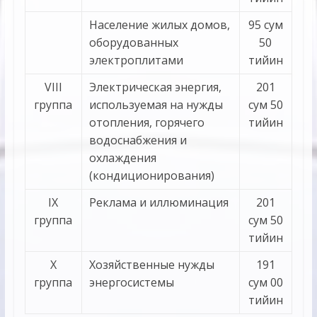
Население жилых домов,
95 сум
оборудованных
50
электроплитами
тийин
VIII
Электрическая энергия,
201
группа
используемая на нужды
сум 50
отопления, горячего
тийин
водоснабжения и
охлаждения
(кондиционирования)
IX
Реклама и иллюминация
201
группа
сум 50
тийин
X
Хозяйственные нужды
191
группа
энергосистемы
сум 00
тийин