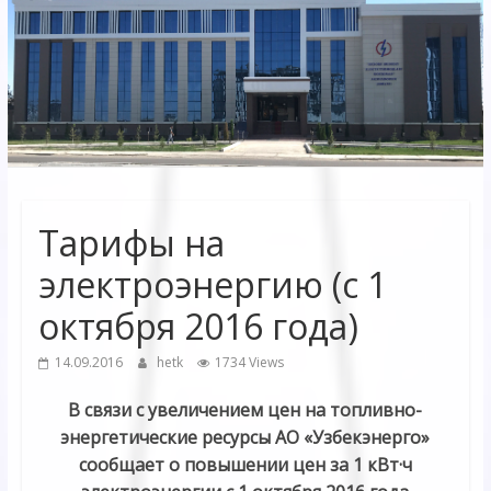
Электрических
сетей"
АО
"Бухарское
Предприятие
Территориальных
Тарифы на
Электрических
сетей"
электроэнергию (с 1
октября 2016 года)
14.09.2016
hetk
1734 Views
В связи с увеличением цен на топливно-
энергетические ресурсы АО «Узбекэнерго»
сообщает о повышении цен за 1 кВт·ч