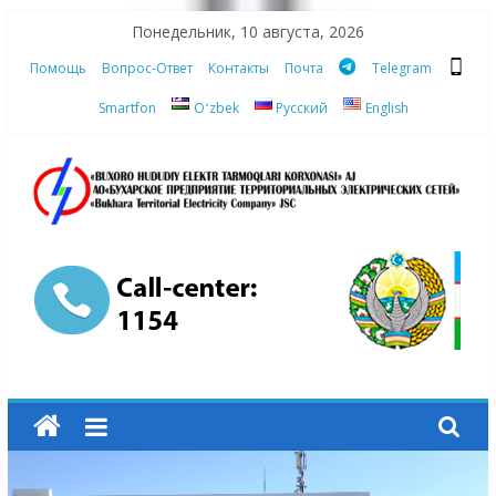
Skip
Понедельник, 10 августа, 2026
to
Помощь
Вопрос-Ответ
Контакты
Почта
Telegram
content
Smartfon
Oʻzbek
Русский
English
АО
"Бухарское
Предприятие
Территориальных