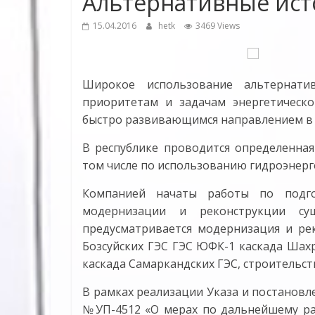
Альтернативные ист
15.04.2016
hetk
3469 Views
Широкое использование альтернати
приоритетам и задачам энергетическо
быстро развивающимся направлением в 
В республике проводится определенная
том числе по использованию гидроэнерг
Компанией начаты работы по подго
модернизации и реконструкции су
предусматривается модернизация и рек
Бозсуйских ГЭС ГЭС ЮФК-1 каскада Шахр
каскада Самаркандских ГЭС, строительс
В рамках реализации Указа и постановле
№УП-4512 «О мерах по дальнейшему ра