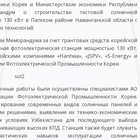
лики Корея и Министерством экономики Республики
андум о строительстве тестовой солнечной
 130 кВт в Папском районе Наманганской области с
х технологий.
ии Меморандума за счет грантовых средств корейской
ная фотоэлектрическая станция мощностью 130 кВт.
йскими компаниями «Hanhwa», «JSPV», «S-Energy» и
ции Фотоэлектрической Промышленности Кореи.
очные работы были осуществлены специалистами АО
циации Фотоэлектрической Промышленности Кореи.
тирование современных видов солнечных панелей и
ми решениями, выявление их технико-экономические
х условиях Узбекистана для последующего выбора
чивающих высоких КПД. Станция также будет служить
тических навыков эксплуатации солнечных