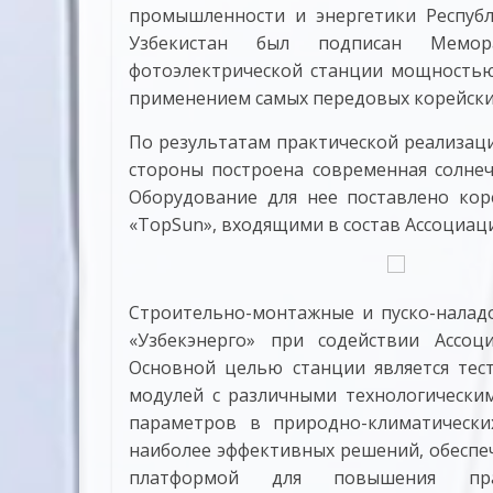
промышленности и энергетики Респуб
Узбекистан был подписан Мемор
фотоэлектрической станции мощностью
применением самых передовых корейски
По результатам практической реализац
стороны построена современная солнеч
Оборудование для нее поставлено коре
«TopSun», входящими в состав Ассоциа
Строительно-монтажные и пуско-налад
«Узбекэнерго» при содействии Ассо
Основной целью станции является тес
модулей с различными технологически
параметров в природно-климатически
наиболее эффективных решений, обеспе
платформой для повышения прак