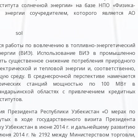
ститута солнечной энергии» на базе НПО «Физика-
 энергии соучредителем, которого является АО
тся работы по вовлечению в топливно-энергетический
энергии (ВИЭ). Использование ВИЭ в промышленно
ить существенное снижение потребления природного
лектрической и тепловой энергии и, соответственно,
ю среду. В среднесрочной перспективе намечается
ектрических станций мощностью по 100 МВт в
андарьинской областях с привлечением кредитных
ститутов.
ия Президента Республики Узбекистан «О мерах по
нутых в ходе государственного визита Президента
ку Узбекистан в июне 2014 г. и дальнейшему развитию
 июня 2014 г. № 2192 между Министерством торговли,