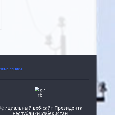
зные ссылки
Официальный веб-сайт Президента
Республики Узбекистан